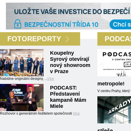
FOTOREPORTY
PODCA
Koupelny
Syrový otevírají
nový showroom
v Praze
Nabídne originální designy, ...
Více
metropole!
PODCAST:
V centru Prahy, kter
Představení
kampaně Mám
Miele
Rozhovor s generálním ředitelem společnosti
Více
střeše