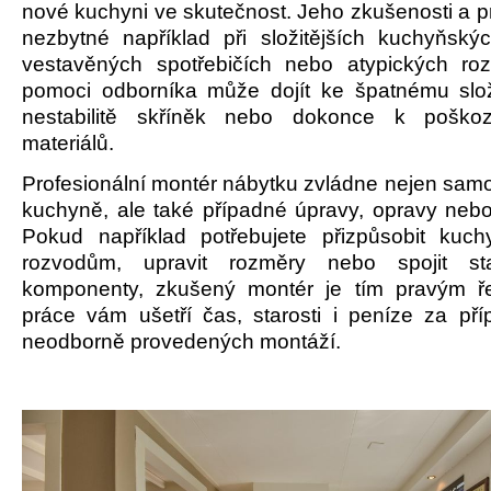
nové kuchyni ve skutečnost. Jeho zkušenosti a p
nezbytné například při složitějších kuchyňský
vestavěných spotřebičích nebo atypických ro
pomoci odborníka může dojít ke špatnému slo
nestabilitě skříněk nebo dokonce k poško
materiálů.
Profesionální montér nábytku zvládne nejen samo
kuchyně, ale také případné úpravy, opravy nebo
Pokud například potřebujete přizpůsobit kuch
rozvodům, upravit rozměry nebo spojit s
komponenty, zkušený montér je tím pravým ř
práce vám ušetří čas, starosti i peníze za př
neodborně provedených montáží.