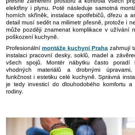
přesné zaměření prostoru a kontrola všech pří
elektřiny i plynu. Poté následuje samotná mont
horních skříněk, instalace spotřebičů, dřezu a 
detail musí sedět na milimetr přesně, protože i 
může později znamenat komplikace v užívání 
poškození kuchyně.
Profesionální
montáže kuchyní Praha
zahrnují 
instalaci pracovní desky, soklů, madel a závěre
všech spojů. Montér nábytku často poradí
vhodných materiálů a drobnými úpravami, 
funkčnost i estetiku celé kuchyně. Správná inst
je tedy investicí do dlouhodobého komfortu a
rodiny.