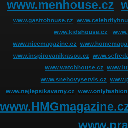
www.menhouse.cz
www.gastrohouse.cz
www.celebrityhou
www.kidshouse.cz
www.
www.nicemagazine.cz
www.homemagaz
www.inspirovanikrasou.cz
www.sefreda
www.watchhouse.cz
www.lu
www.snehovyservis.cz
www.p
www.nejlepsikavarny.cz
www.onlyfashion
www.HMGmagazine.c
www.pra