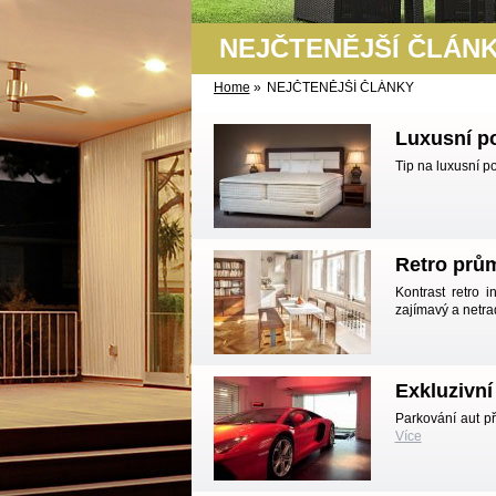
NEJČTENĚJŠÍ ČLÁN
Home
»
NEJČTENĚJŠÍ ČLÁNKY
Luxusní po
Tip na luxusní p
Retro prů
Kontrast retro i
zajímavý a netrad
Exkluzivní
Parkování aut p
Více