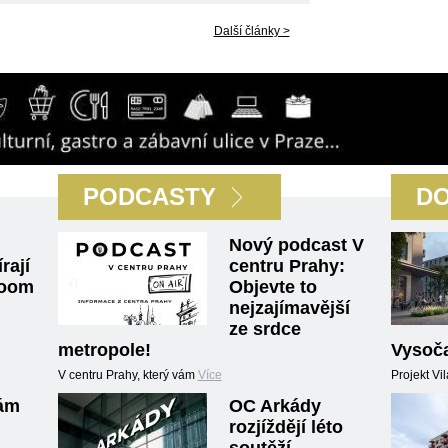
Další články >
PODCASTY
DO
Nový podcast V
rají
centru Prahy:
room
Objevte to
nejzajímavější
ze srdce
metropole!
Vysoč
V centru Prahy, který vám
Více
Projekt V
ám
OC Arkády
rozjíždějí léto