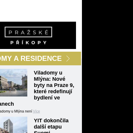
MY A RESIDENCE
Viladomy u
Mlýna: Nové
byty na Praze 9,
které redefinují
bydlení ve
anech
iladomy u Mlýna není
Více
YIT dokončila
další etapu