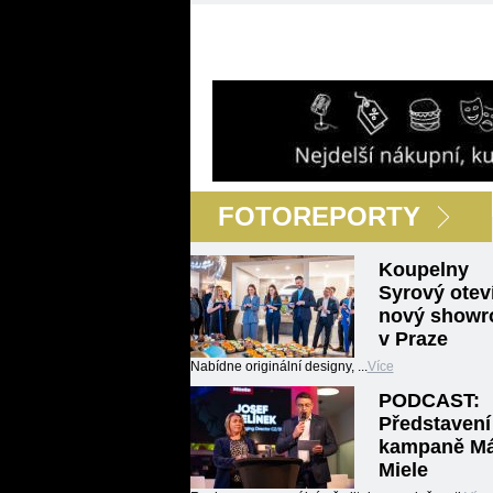
FOTOREPORTY
Koupelny
Syrový oteví
nový show
v Praze
Nabídne originální designy, ...
Více
PODCAST:
Představení
kampaně M
Miele