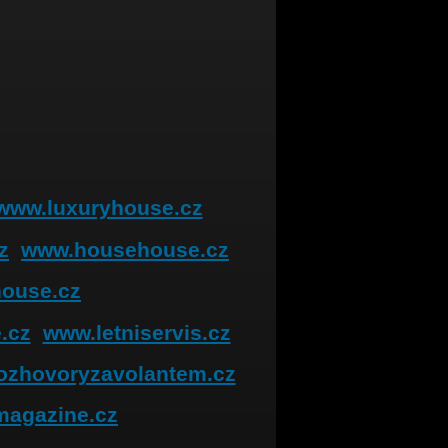
www.luxuryhouse.cz
z
www.househouse.cz
house.cz
.cz
www.letniservis.cz
ozhovoryzavolantem.cz
magazine.cz