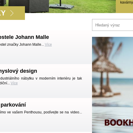
kavárny
KY
stele Johann Malle
ostel značky Johann Malle...
Více
myslový design
ndustriálního nábytku v moderním interiéru je tak
iční...
Více
 parkování
římo ve vašem Penthousu, podívejte se na video...