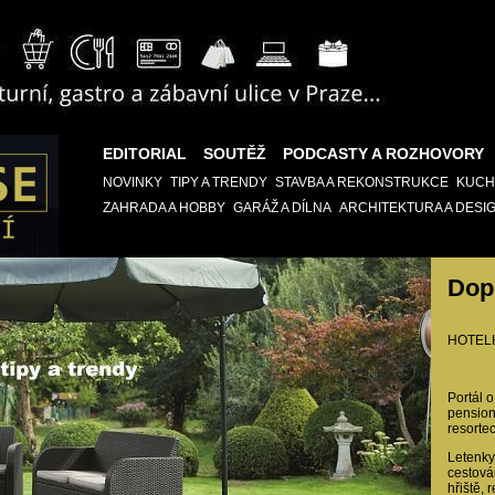
EDITORIAL
SOUTĚŽ
PODCASTY A ROZHOVORY
NOVINKY
TIPY A TRENDY
STAVBA A REKONSTRUKCE
KUCH
ZAHRADA A HOBBY
GARÁŽ A DÍLNA
ARCHITEKTURA A DESI
Dop
HOTEL
Portál o
pension
resortec
Letenky,
cestová
hřiště, 