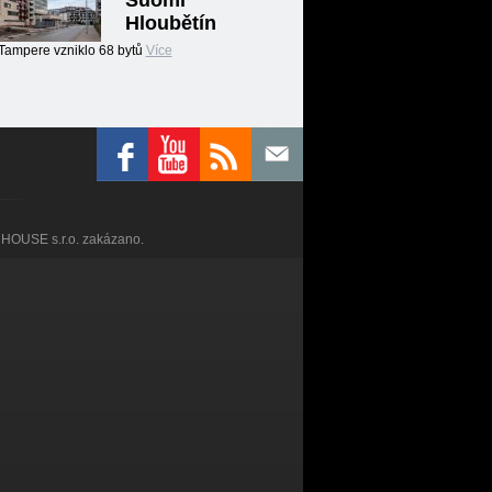
Suomi
Hloubětín
Tampere vzniklo 68 bytů
Více
RHOUSE s.r.o. zakázano.