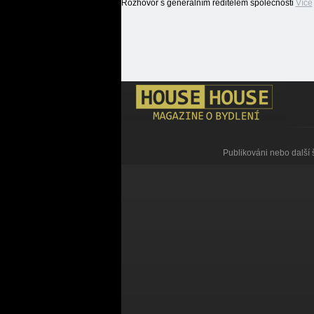
Rozhovor s generálním ředitelem společnosti
Více
Publikováni nebo další