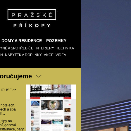
DOMY A RESIDENCE
POZEMKY
YNĚ A SPOTŘEBIČE
INTERIÉRY
TECHNIKA
GN
NÁBYTEK A DOPLŇKY
AKCE
VIDEA
oručujeme
HOUSE.cz
 hotelech,
ech a spa
h...
 tipy na
ní, golfová
restaurace, bary,