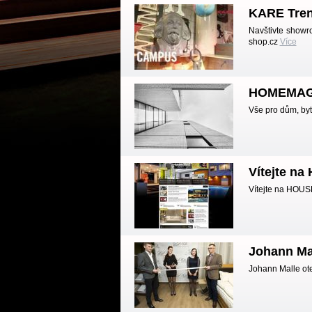
KARE Tre
Navštivte showr
shop.cz
Více
HOMEMAG
Vše pro dům, by
Vítejte n
Vítejte na HOUS
Johann Mal
Johann Malle ote