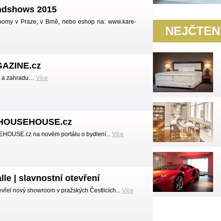
ndshows 2015
oomy v Praze, v Brně, nebo eshop na: www.kare-
NEJČTEN
AZINE.cz
t a zahradu…
Více
a HOUSEHOUSE.cz
EHOUSE.cz na novém portálu o bydlení...
Více
le | slavnostní otevření
vřel nový showroom v pražských Čestlicích...
Více