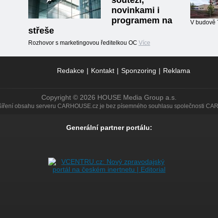
soutěží,
novinkami i
programem na
V budově 
střeše
Rozhovor s marketingovou ředitelkou OC
Více
Redakce
|
Kontakt
|
Sponzoring
|
Reklama
Copyright © 2026 HOUSE Media Group a.s.
 šíření obsahu serveru CARHOUSE.cz je bez písemného souhlasu společnosti CA
Generální partner portálu: