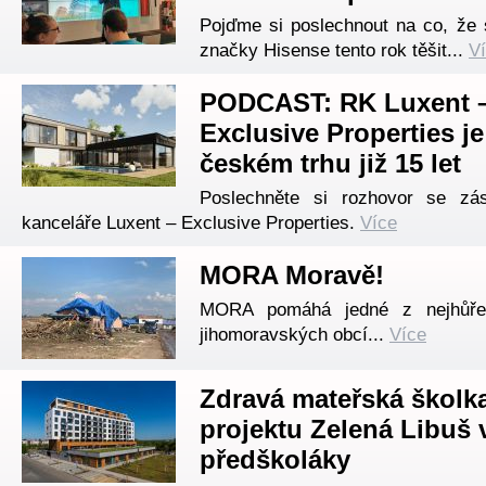
Pojďme si poslechnout na co, že
značky Hisense tento rok těšit...
V
PODCAST: RK Luxent 
Exclusive Properties je
českém trhu již 15 let
Poslechněte si rozhovor se zást
kanceláře Luxent – Exclusive Properties.
Více
MORA Moravě!
MORA pomáhá jedné z nejhůře
jihomoravských obcí...
Více
Zdravá mateřská školk
projektu Zelená Libuš v
předškoláky