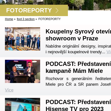
FOTOREPORTY
Home
»
foot 3 section
»
FOTOREPORTY
Koupelny Syrový otevír
showroom v Praze
Nabídne originální designy, inspira
i nejnovější koupelnové trendy...
Ví
PODCAST: Představení
kampaně Mám Miele
Rozhovor s generálním ředitele
Miele pro ČR a SR panem Josef
Více
PODCAST: Představení
Hisense TV pro 2023