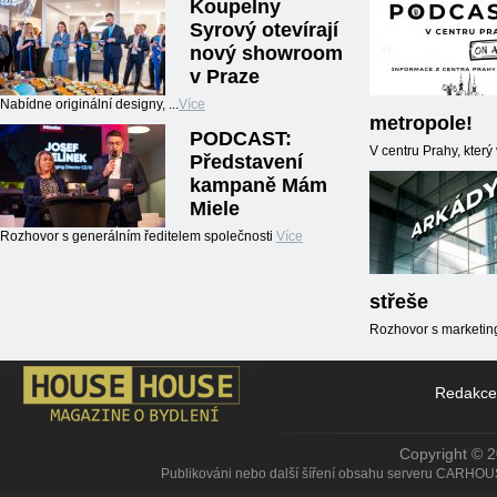
Koupelny
Syrový otevírají
nový showroom
v Praze
Nabídne originální designy, ...
Více
metropole!
PODCAST:
V centru Prahy, kter
Představení
kampaně Mám
Miele
Rozhovor s generálním ředitelem společnosti
Více
střeše
Rozhovor s marketin
Redakce
Copyright © 
Publikováni nebo další šíření obsahu serveru CARHOU