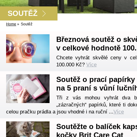
SOUTĚŽ
Home
»
Soutěž
Březnová soutěž o skv
v celkové hodnotě 100
Chcete vyhrát skvělé ceny v ce
100.000 Kč?
Více
Soutěž o prací papírk
na 5 praní s vůní lučníh
Tři z vás mohou vyhrát dva ba
„zázračných“ papírků, které ti do
celou pračku prádla a jsou vhodné i na ruční ...
Více
Soutěžte o balíček kap
kočky Brit Care Cat