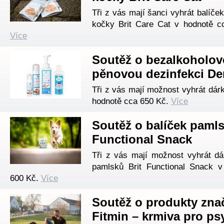
Tři z vás mají šanci vyhrát balíče
kočky Brit Care Cat v hodnotě c
Více
Soutěž o bezalkoholo
pěnovou dezinfekci D
Tři z vás mají možnost vyhrát dár
hodnotě cca 650 Kč.
Více
Soutěž o balíček pamls
Functional Snack
Tři z vás mají možnost vyhrát dá
pamlsků Brit Functional Snack 
600 Kč.
Více
Soutěž o produkty zna
Fitmin – krmiva pro ps