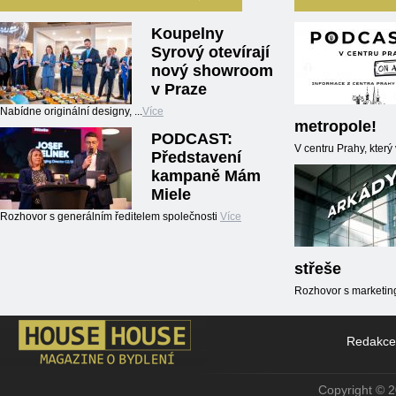
Koupelny
Syrový otevírají
nový showroom
v Praze
Nabídne originální designy, ...
Více
metropole!
PODCAST:
V centru Prahy, kter
Představení
kampaně Mám
Miele
Rozhovor s generálním ředitelem společnosti
Více
střeše
Rozhovor s marketin
Redakce
Copyright © 