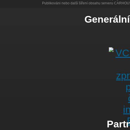
Publikováni nebo další šíření obsahu serveru CARHOU
Generální
Partn