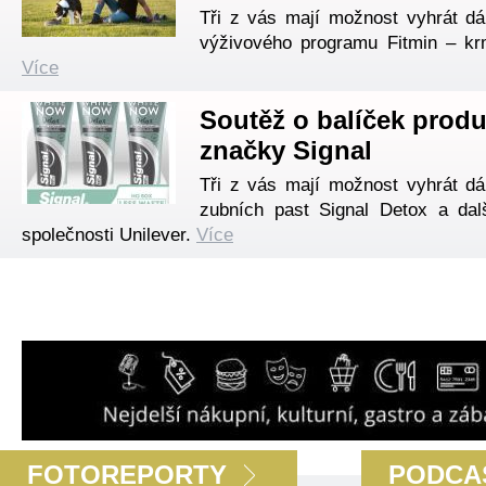
Tři z vás mají možnost vyhrát dá
výživového programu Fitmin – kr
Více
Soutěž o balíček prod
značky Signal
Tři z vás mají možnost vyhrát dá
zubních past Signal Detox a dal
společnosti Unilever.
Více
FOTOREPORTY
PODCA