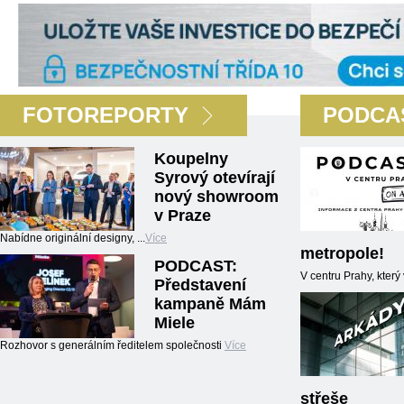
FOTOREPORTY
PODCA
Koupelny
Syrový otevírají
nový showroom
v Praze
Nabídne originální designy, ...
Více
metropole!
PODCAST:
V centru Prahy, kter
Představení
kampaně Mám
Miele
Rozhovor s generálním ředitelem společnosti
Více
střeše