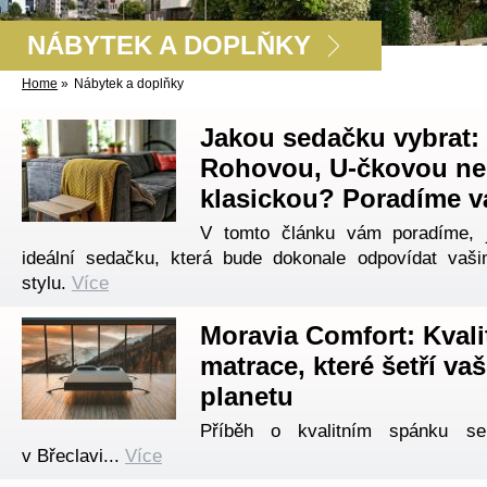
NÁBYTEK A DOPLŇKY
Home
»
Nábytek a doplňky
Jakou sedačku vybrat:
Rohovou, U-čkovou n
klasickou? Poradíme 
V tomto článku vám poradíme, j
ideální sedačku, která bude dokonale odpovídat vaš
stylu.
Více
Moravia Comfort: Kvali
matrace, které šetří vaš
planetu
Příběh o kvalitním spánku se
v Břeclavi...
Více