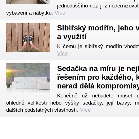
jednoduššího než ji zmodernizova
vybavení a nábytku.
Více
Sibiřský modřín, jeho v
a využití
K čemu je sibiřský modřín vhod
Více
Sedačka na míru je nej
řešením pro každého, 
nerad dělá kompromis
Konečně už nebudete muset dě
ohledně velikosti nebo výšky sedačky, její barvy, m
dalších podstatných vlastností.
Více