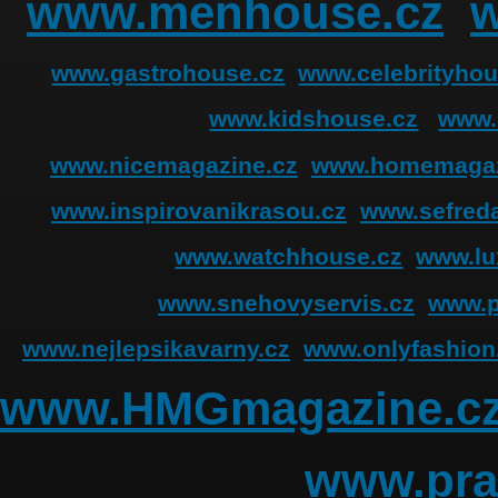
www.menhouse.cz
www.gastrohouse.cz
www.celebrityhou
www.kidshouse.cz
www.
www.nicemagazine.cz
www.homemagaz
www.inspirovanikrasou.cz
www.sefreda
www.watchhouse.cz
www.lu
www.snehovyservis.cz
www.p
www.nejlepsikavarny.cz
www.onlyfashion
www.HMGmagazine.c
www.pra