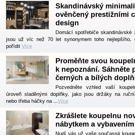
Skandinávský minimal
ověnčený prestižními 
design
Domácí spotřebiče skandinávské
jsou už víc než 70 let synonymem toho nejlepšího,
pořídit
Více
Proměňte svou koupel
k nepoznání. Sáhněte 
černých a bílých doplň
Pozvedněte vzhled vaší koupe
úroveň sladěnými doplňky, jako jsou držáky na ručn
nebo třeba háčky na ...
Více
Zkrášlete koupelnu n
nábytkem a vybavením
Nudí vás už vaše současná koupe