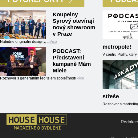
Koupelny
Syrový otevírají
nový showroom
v Praze
Nabídne originální designy, ...
Více
metropole!
PODCAST:
V centru Prahy, kter
Představení
kampaně Mám
Miele
Rozhovor s generálním ředitelem společnosti
Více
střeše
Rozhovor s marketin
Redakce