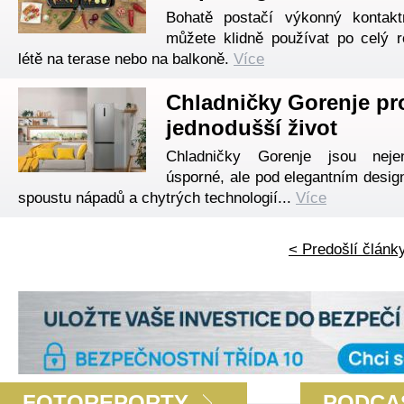
Bohatě postačí výkonný kontaktn
můžete klidně používat po celý r
létě na terase nebo na balkoně.
Více
Chladničky Gorenje pr
jednodušší život
Chladničky Gorenje jsou nej
úsporné, ale pod elegantním desig
spoustu nápadů a chytrých technologií...
Více
< Predošlí článk
FOTOREPORTY
PODCA