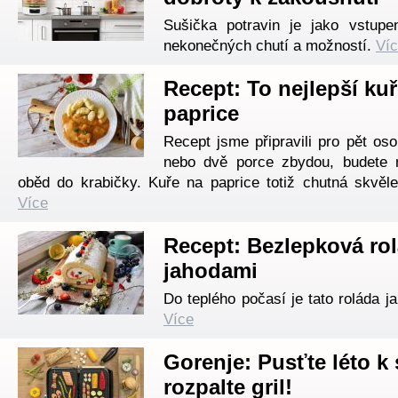
Sušička potravin je jako vstup
nekonečných chutí a možností.
Ví
Recept: To nejlepší ku
paprice
Recept jsme připravili pro pět os
nebo dvě porce zbydou, budete 
oběd do krabičky. Kuře na paprice totiž chutná skvěle
Více
Recept: Bezlepková rol
jahodami
Do teplého počasí je tato roláda ja
Více
Gorenje: Pusťte léto k
rozpalte gril!