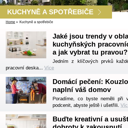
KUCHYNĚ A SPOTŘEBIČE
Home
»
Kuchyně a spotřebiče
Jaké jsou trendy v obla
kuchyňských pracovní
a jak vybrat tu pravou?
Jedním z klíčových prvků každ
pracovní deska...
Více
Domácí pečení: Kouzlo
naplní váš domov
Poradíme, co byste neměli při 
podcenit, abyste ještě i ušetřili.
Víc
Buďte kreativní a usušt
dobroty k zakousnutí