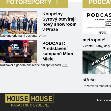
FOTOREPORTY
PODCA
Koupelny
Syrový otevírají
nový showroom
v Praze
Nabídne originální designy, ...
Více
metropole!
PODCAST:
V centru Prahy, kter
Představení
kampaně Mám
Miele
Rozhovor s generálním ředitelem společnosti
Více
střeše
Rozhovor s marketin
Redakce