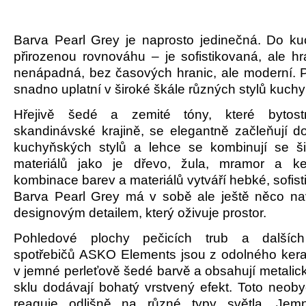
Barva Pearl Grey je naprosto jedinečná. Do ku
přirozenou rovnováhu – je sofistikovaná, ale hr
nenápadná, bez časových hranic, ale moderní. P
snadno uplatní v široké škále různých stylů kuchy
Hřejivě šedé a zemité tóny, které bytost
skandinávské krajině, se elegantně začleňují 
kuchyňských stylů a lehce se kombinují se š
materiálů jako je dřevo, žula, mramor a ke
kombinace barev a materiálů vytváří hebké, sofist
Barva Pearl Grey má v sobě ale ještě něco na
designovým detailem, který oživuje prostor.
Pohledové plochy pečicích trub a dalších
spotřebičů ASKO Elements jsou z odolného ker
v jemné perleťově šedé barvě a obsahují metalick
sklu dodávají bohatý vrstvený efekt. Toto neoby
reaguje odlišně na různé typy světla. Jemné