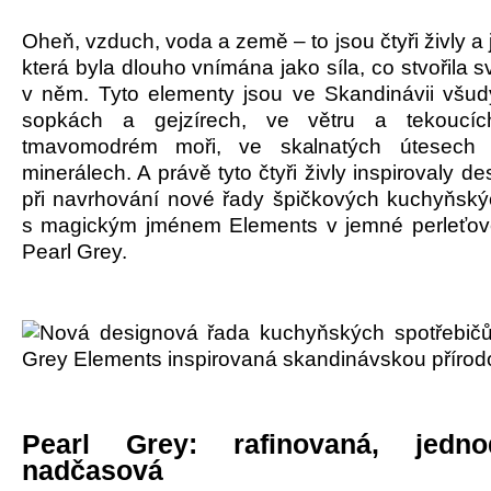
Oheň, vzduch, voda a země – to jsou čtyři živly a j
která byla dlouho vnímána jako síla, co stvořila 
v něm. Tyto elementy jsou ve Skandinávii všud
sopkách a gejzírech, ve větru a tekoucíc
tmavomodrém moři, ve skalnatých útesech
minerálech. A právě tyto čtyři živly inspirovaly 
při navrhování nové řady špičkových kuchyňský
s magickým jménem Elements v jemné perleťov
Pearl Grey.
Pearl Grey: rafinovaná, jedn
nadčasová