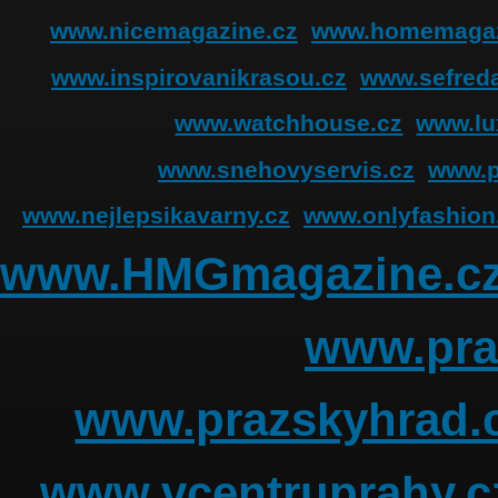
www.nicemagazine.cz
www.homemagaz
www.inspirovanikrasou.cz
www.sefreda
www.watchhouse.cz
www.lu
www.snehovyservis.cz
www.p
www.nejlepsikavarny.cz
www.onlyfashion
www.HMGmagazine.c
www.pra
www.prazskyhrad.
www.vcentruprahy.c